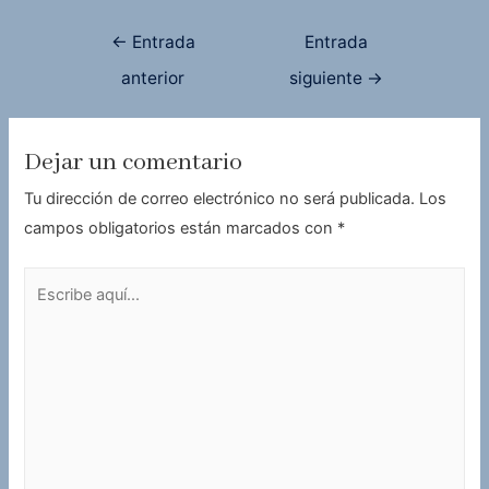
Navegación
←
Entrada
Entrada
de
anterior
siguiente
→
entradas
Dejar un comentario
Tu dirección de correo electrónico no será publicada.
Los
campos obligatorios están marcados con
*
Escribe
aquí...